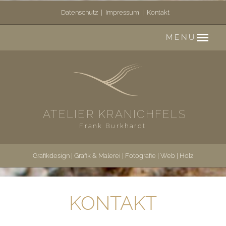
Datenschutz
|
Impressum
|
Kontakt
MENÜ
ATELIER KRANICHFELS
Frank Burkhardt
Grafikdesign
|
Grafik & Malerei
|
Fotografie
|
Web
|
Holz
KONTAKT